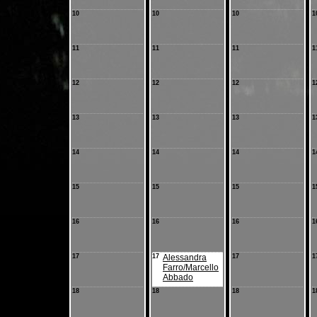
10
10
10
1
11
11
11
1
12
12
12
1
13
13
13
1
14
14
14
1
15
15
15
1
16
16
16
1
17
17
Alessandra
17
1
Farro/Marcello
Abbado
18
18
18
1