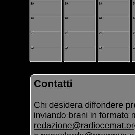
19
19
19
1
20
20
20
2
21
21
21
2
22
22
22
2
Contatti
Chi desidera diffondere pr
inviando brani in formato m
redazione@radiocemat.or