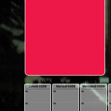
Lunedì 03/08
Martedì 04/08
Mercoledì 05/08
08
08
08
0
09
09
09
0