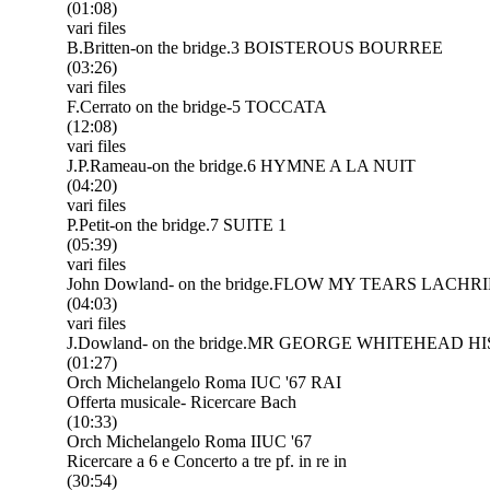
(01:08)
vari files
B.Britten-on the bridge.3 BOISTEROUS BOURREE
(03:26)
vari files
F.Cerrato on the bridge-5 TOCCATA
(12:08)
vari files
J.P.Rameau-on the bridge.6 HYMNE A LA NUIT
(04:20)
vari files
P.Petit-on the bridge.7 SUITE 1
(05:39)
vari files
John Dowland- on the bridge.FLOW MY TEARS LACH
(04:03)
vari files
J.Dowland- on the bridge.MR GEORGE WHITEHEAD 
(01:27)
Orch Michelangelo Roma IUC '67 RAI
Offerta musicale- Ricercare Bach
(10:33)
Orch Michelangelo Roma IIUC '67
Ricercare a 6 e Concerto a tre pf. in re in
(30:54)