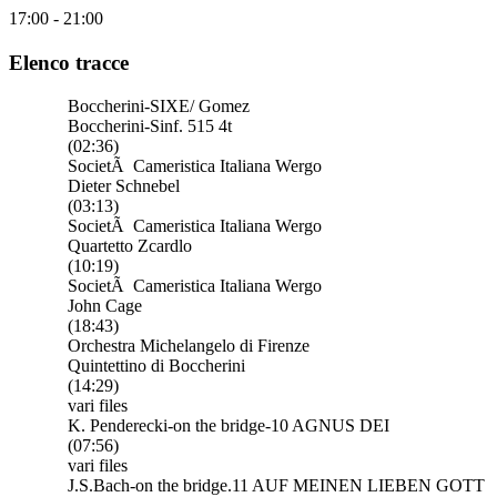
17:00 - 21:00
Elenco tracce
Boccherini-SIXE/ Gomez
Boccherini-Sinf. 515 4t
(02:36)
SocietÃ Cameristica Italiana Wergo
Dieter Schnebel
(03:13)
SocietÃ Cameristica Italiana Wergo
Quartetto Zcardlo
(10:19)
SocietÃ Cameristica Italiana Wergo
John Cage
(18:43)
Orchestra Michelangelo di Firenze
Quintettino di Boccherini
(14:29)
vari files
K. Penderecki-on the bridge-10 AGNUS DEI
(07:56)
vari files
J.S.Bach-on the bridge.11 AUF MEINEN LIEBEN GOTT